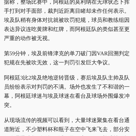
据称，整场比赛中，阿根廷的莫利纳在无球状态下挥
手打到对手面部，裁判近距离目睹却未作任何表示。
埃及队稍有身体对抗就被吹罚犯规，球员和教练组因
表达异议连吃黄牌和红牌，而阿根廷队的类似甚至更
严重的动作被无视。
第59分钟，埃及前锋津克的单刀破门因VAR回溯判定
犯规在先被吹无效，这一判罚引发巨大争议。
阿根廷3比2埃及绝地逆转晋级，赛后埃及队主帅及队
员纷纷表示对判罚的不满。场外也发生了不和谐的一
幕，阿根廷球迷与埃及球迷在看台及球场外围爆发冲
突。
从现场流传的视频可以看到，大量球迷聚集在看台通
道附近，不少塑料杯和瓶子在空中飞来飞去，部分安