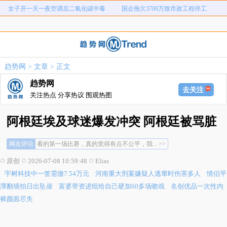
女子开一天一夜空调后二氧化碳中毒
国企拖欠3700万致市政工程停工
弊犯罪
元
老坛酸菜用脚踩卫生堪忧
宇树科技中一签需缴7.54万元
河南重大刑案嫌疑人逃窜时伤害多人
情侣平潭翻墙拍日出坠崖
富婆带资进组给自己硬加60多场吻戏
名创优品一次性内裤颜面尽失
趋势网
>
文章
> 正文
河南三支一扶考试存在规模性组织作
1岁宝宝碰坏纸巾盒三亚酒店索赔924
趋势网
女子开一天一夜空调后二氧化碳中毒
国企拖欠3700万致市政工程停工
弊犯罪
元
去关注
关注热点 分享热议 围观热图
阿根廷埃及球迷爆发冲突 阿根廷被骂脏
网友评论
看的第一场比赛，真的觉得有点不公平，我... >>
这场我站埃及，这裁判太黑了... >>
原创
2026-07-08 10:59:48
Elias
全程看完，埃及队全场踢的很不错，一直在... >>
宇树科技中一签需缴7.54万元
河南重大刑案嫌疑人逃窜时伤害多人
情侣平
看的第一场比赛，真的觉得有点不公平，我... >>
这场我站埃及，这裁判太黑了... >>
潭翻墙拍日出坠崖
富婆带资进组给自己硬加60多场吻戏
名创优品一次性内
全程看完，埃及队全场踢的很不错，一直在... >>
裤颜面尽失