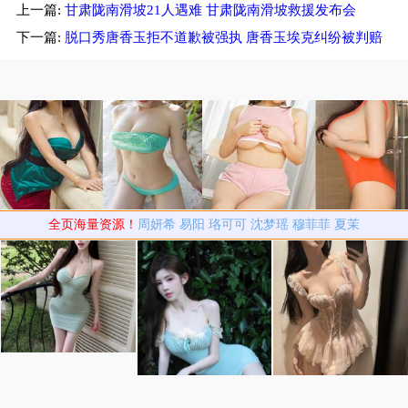
上一篇:
甘肃陇南滑坡21人遇难 甘肃陇南滑坡救援发布会
多名无辜群众
下一篇:
脱口秀唐香玉拒不道歉被强执 唐香玉埃克纠纷被判赔
2.5万
全页海量资源！
周妍希
易阳
珞可可
沈梦瑶
穆菲菲
夏茉