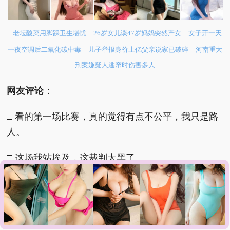
老坛酸菜用脚踩卫生堪忧
26岁女儿谈47岁妈妈突然产女
女子开一天
一夜空调后二氧化碳中毒
儿子举报身价上亿父亲说家已破碎
河南重大
刑案嫌疑人逃窜时伤害多人
网友评论
：
□ 看的第一场比赛，真的觉得有点不公平，我只是路
人。
□ 这场我站埃及，这裁判太黑了。
□ 全程看完，埃及队全场踢的很不错，一直在坚持！
虽然技术不如对面，但很努力在踢，本来是可以赢
的，奈何… 算了，不说了。