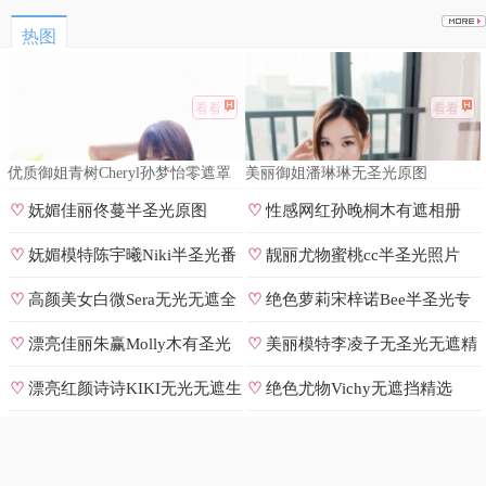
热图
看看
看看
优质御姐青树Cheryl孙梦怡零遮罩
美丽御姐潘琳琳无圣光原图
私拍
♡
妩媚佳丽佟蔓半圣光原图
♡
性感网红孙晚桐木有遮相册
♡
妩媚模特陈宇曦Niki半圣光番
♡
靓丽尤物蜜桃cc半圣光照片
号
♡
高颜美女白微Sera无光无遮全
♡
绝色萝莉宋梓诺Bee半圣光专
集
辑
♡
漂亮佳丽朱赢Molly木有圣光
♡
美丽模特李凌子无圣光无遮精
原图
选
♡
漂亮红颜诗诗KIKI无光无遮生
♡
绝色尤物Vichy无遮挡精选
图