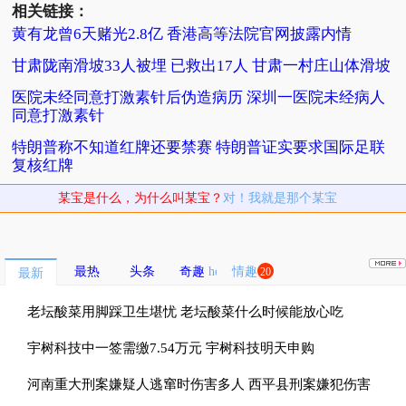
相关链接：
黄有龙曾6天赌光2.8亿 香港高等法院官网披露内情
甘肃陇南滑坡33人被埋 已救出17人 甘肃一村庄山体滑坡
医院未经同意打激素针后伪造病历 深圳一医院未经病人
同意打激素针
特朗普称不知道红牌还要禁赛 特朗普证实要求国际足联
复核红牌
某宝是什么，为什么叫某宝？
对！我就是那个某宝
最热
头条
奇趣
情趣
20
最新
老坛酸菜用脚踩卫生堪忧 老坛酸菜什么时候能放心吃
宇树科技中一签需缴7.54万元 宇树科技明天申购
河南重大刑案嫌疑人逃窜时伤害多人 西平县刑案嫌犯伤害