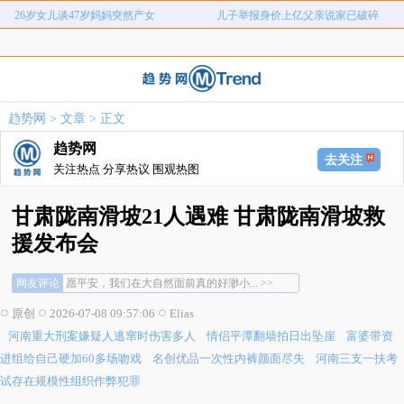
26岁女儿谈47岁妈妈突然产女
儿子举报身价上亿父亲说家已破碎
河南重大刑案嫌疑人逃窜时伤害多人
情侣平潭翻墙拍日出坠崖
富婆带资进组给自己硬加60多场吻戏
名创优品一次性内裤颜面尽失
河南三支一扶考试存在规模性组织作
1岁宝宝碰坏纸巾盒三亚酒店索赔924
趋势网
>
文章
> 正文
女子开一天一夜空调后二氧化碳中毒
国企拖欠3700万致市政工程停工
弊犯罪
元
趋势网
26岁女儿谈47岁妈妈突然产女
儿子举报身价上亿父亲说家已破碎
去关注
关注热点 分享热议 围观热图
甘肃陇南滑坡21人遇难 甘肃陇南滑坡救
援发布会
网友评论
愿平安，我们在大自然面前真的好渺小... >>
在前往作业点的路上，滑坡体瞬间吞没了队... >>
原创
2026-07-08 09:57:06
Elias
他们不是冷冰冰的数字，而是一个个有着具... >>
河南重大刑案嫌疑人逃窜时伤害多人
情侣平潭翻墙拍日出坠崖
富婆带资
愿平安，我们在大自然面前真的好渺小... >>
在前往作业点的路上，滑坡体瞬间吞没了队... >>
进组给自己硬加60多场吻戏
名创优品一次性内裤颜面尽失
河南三支一扶考
他们不是冷冰冰的数字，而是一个个有着具... >>
试存在规模性组织作弊犯罪