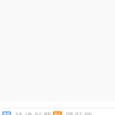
资讯
头条
人物
盘点
爆料
花边
囧图
段子
福利