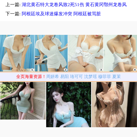
上一篇:
湖北黄石特大龙卷风致2死51伤 黄石黄冈鄂州龙卷风
曝遇富婆加吻戏
下一篇:
阿根廷埃及球迷爆发冲突 阿根廷被骂脏
全页海量资源！
周妍希
易阳
珞可可
沈梦瑶
穆菲菲
夏茉