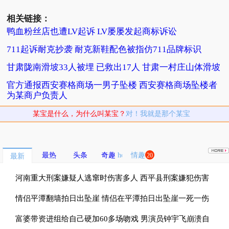
相关链接：
鸭血粉丝店也遭LV起诉 LV屡屡发起商标诉讼
711起诉耐克抄袭 耐克新鞋配色被指仿711品牌标识
甘肃陇南滑坡33人被埋 已救出17人 甘肃一村庄山体滑坡
官方通报西安赛格商场一男子坠楼 西安赛格商场坠楼者
为某商户负责人
某宝是什么，为什么叫某宝？
对！我就是那个某宝
最热
头条
奇趣
情趣
20
最新
河南重大刑案嫌疑人逃窜时伤害多人 西平县刑案嫌犯伤害
多名无辜群众
情侣平潭翻墙拍日出坠崖 情侣在平潭拍日出坠崖一死一伤
富婆带资进组给自己硬加60多场吻戏 男演员钟宇飞崩溃自