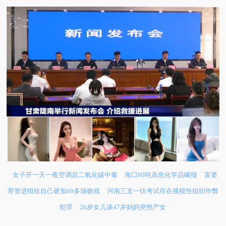
女子开一天一夜空调后二氧化碳中毒
海口80吨高危化学品瞒报
富婆
带资进组给自己硬加60多场吻戏
河南三支一扶考试存在规模性组织作弊
犯罪
26岁女儿谈47岁妈妈突然产女