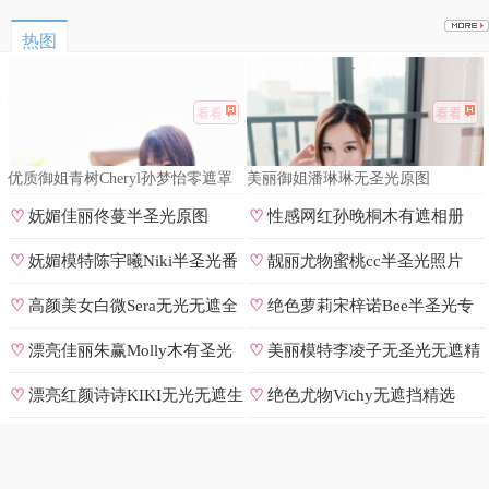
热图
看看
看看
优质御姐青树Cheryl孙梦怡零遮罩
美丽御姐潘琳琳无圣光原图
私拍
♡
妩媚佳丽佟蔓半圣光原图
♡
性感网红孙晚桐木有遮相册
♡
妩媚模特陈宇曦Niki半圣光番
♡
靓丽尤物蜜桃cc半圣光照片
号
♡
高颜美女白微Sera无光无遮全
♡
绝色萝莉宋梓诺Bee半圣光专
集
辑
♡
漂亮佳丽朱赢Molly木有圣光
♡
美丽模特李凌子无圣光无遮精
原图
选
♡
漂亮红颜诗诗KIKI无光无遮生
♡
绝色尤物Vichy无遮挡精选
图