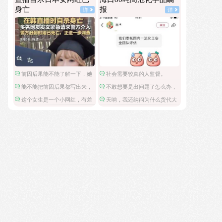
是他太厉害了还是这家公司没有安全管理。
身亡
报
详
详
前因后果能不能了解一下，她
社会需要较真的人监督。
被爱豆引导网暴攻击
能不能把前因后果都写出来，
不敢想要是出问题了怎么办，
这是在保护施害人吗。
还是瞒报进来的。
这个女生是一个小网红，有差
天呐，我还纳闷为什么货代大
不多八万粉丝，但是这不是关注
半夜的发不许瞒报的通知。
点啊。