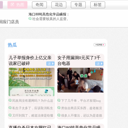
直播自杀日本女网红已身亡：
热图
奇闻
花边
专题
标签
前因后果能不能了解一下，她被爱豆引导网暴攻
击
海口80吨高危化学品瞒报：
强奸案
社会需要较真的人监督。
重庆游客
回应门店员
韩国宣布国家灾难状态：
强奸案
地方太小动不动就国家灾难。
重庆游客
员工用代码17小时删光公司89TB数据：
热瓜
是他太厉害了还是这家公司没有安全管理。
儿子举报身价上亿父亲说家已破碎：
儿子举报身价上亿父亲
女子用漏洞0元买了3千
民政局没有通网吗？为什么这么多假结婚证？
说家已破碎
台电器
详
详
女子用漏洞0元买了3千台电器：
下了几千单，平台才发现bug吗？
直播自杀日本女网红已身亡：
前因后果能不能了解一下，她被爱豆引导网暴攻
击
海口80吨高危化学品瞒报：
民政局没有通网吗？为什么这
下了几千单，平台才发现bug
社会需要较真的人监督。
么多假结婚证？
吗？
私生子太多了，应该取消私生
类似去商店买东西，趁老板没
韩国宣布国家灾难状态：
子可以继承财产的政策。
反应过来拿了就跑。
地方太小动不动就国家灾难。
又吓到我了，难道法律是给懂
很多人不懂法，还以为是道德
法的人钻漏洞用的？
问题呢。
员工用代码17小时删光公司89TB数据：
直播自杀日本女网红已
海口80吨高危化学品瞒