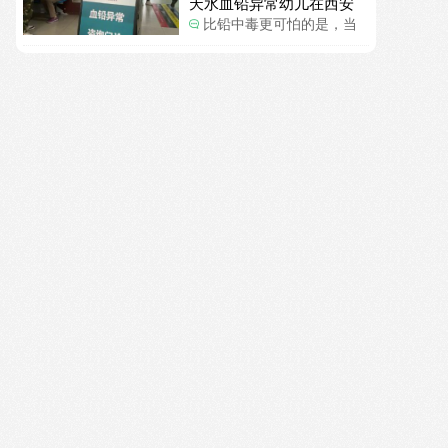
天水血铅异常幼儿在西安
一般大了。
确诊铅中毒
比铅中毒更可怕的是，当
地检测的数据有可能被造
假。