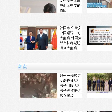
姜萍没有读高
中而读中专的
原因
韩国市长请求
中国赠送一对
大熊猫 韩国大
邱市长称期盼
请来大熊猫
盘 点
郑州一烧烤店
女老板被6名
男子围殴 6名
男子殴打烧烤
店女老板