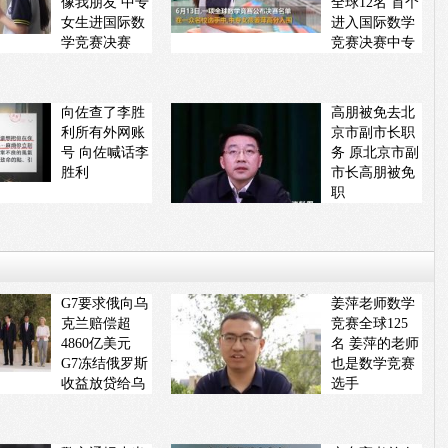
像我朋友 中专
全球12名 首个
女生进国际数
进入国际数学
学竞赛决赛
竞赛决赛中专
生
向佐查了李胜
高朋被免去北
利所有外网账
京市副市长职
号 向佐喊话李
务 原北京市副
胜利
市长高朋被免
职
G7要求俄向乌
姜萍老师数学
克兰赔偿超
竞赛全球125
4860亿美元
名 姜萍的老师
G7冻结俄罗斯
也是数学竞赛
收益放贷给乌
选手