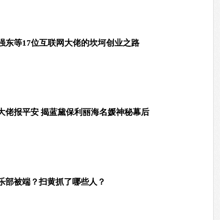
强东等17位互联网大佬的坎坷创业之路
大佬报平安 揭蓝黛保利丽海名媛神秘幕后
乐部被端？扫黄抓了哪些人？