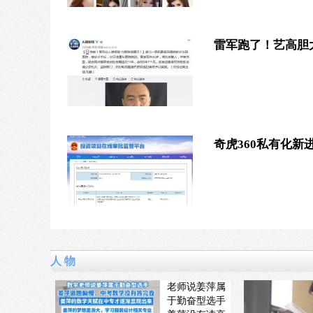
雷军跑了！艺高胆
奇虎360私有化
人 物
老师说姜萍属
于勤奋型选手