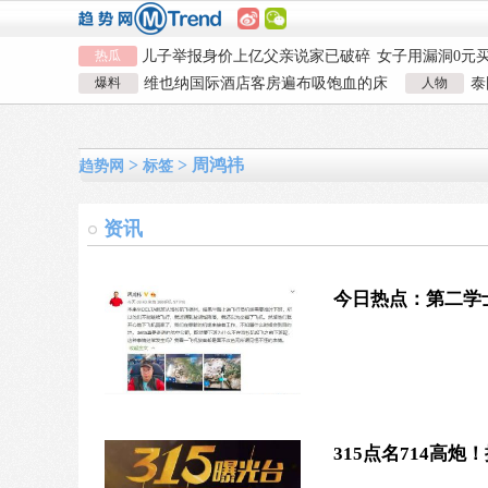
儿子举报身价上亿父亲说家已破碎
女子用漏洞0元
热瓜
直播自杀日本女网红已身亡
海口80吨高危
韩国宣布国家灾难状态
员工用代码17小
爆料
维也纳国际酒店客房遍布吸饱血的床
人物
泰
儿子举报身价上亿父亲说家已破碎
数据
女子用漏洞0元
虱 酒店客房有虫员工反怪顾客不查
泰
直播自杀日本女网红已身亡
海口80吨高危
韩国宣布国家灾难状态
员工用代码17小
>
> 周鸿祎
数据
趋势网
标签
资讯
今日热点：第二学
315点名714高