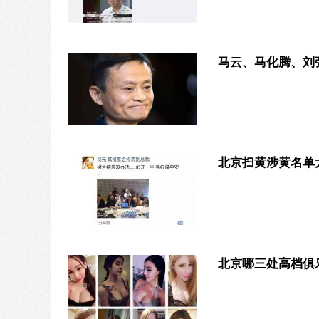
马云、马化腾、刘
北京扫黄涉黄名单
北京哪三处高档俱