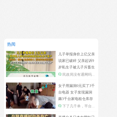
热闻
儿子举报身价上亿父亲
说家已破碎 父亲起诉9
岁私生子被儿子斥畜生
不如
民政局没有通网吗...
女子用漏洞0元买了3千
台电器 女子发现漏洞
薅3千台家电租仓库存
放
下了几千单，平台...