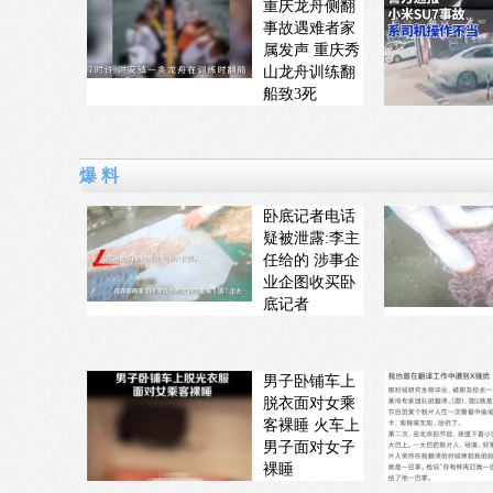
重庆龙舟侧翻
事故遇难者家
属发声 重庆秀
山龙舟训练翻
船致3死
爆 料
卧底记者电话
疑被泄露:李主
任给的 涉事企
业企图收买卧
底记者
男子卧铺车上
脱衣面对女乘
客裸睡 火车上
男子面对女子
裸睡