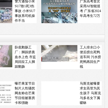
警方通报小米
广东高考首次
SU7致1死3伤
采用AI智能巡
事故 小米SU7
考 广东省2024
事故系司机操
年高考生72万
作不当
卧底鹅肠工
工人排水口小
厂：脚踩挤粪
便后捞出死鸭
血水上色 市监
送车间 污水捞
局回应工人脚
死鸭再回生产
踩鹅肠
线
曝芒果某节目
马斯克被曝要
制片人性骚扰
求女高管为其
网友称在芒果
生孩子 马斯克
节目组被塞房
与多名女下属
卡和强吻
暧昧