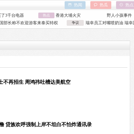
热闻
热瓜
热点
买了3千台电器
香港大埔火灾
野人小孩事件
化学品瞒报
热点
天水血铅异常事件
山西大同订婚
时删光公司89TB
特朗普泽连斯基吵架
吉林大爷救助
国部长称不欢迎游客来泰买特权
争议
瑞幸员工对嘴喷奶油 瑞幸
买了3千台电器
香港大埔火灾
野人小孩事件
国部长争议发言
工被曝用奶油枪喂食
化学品瞒报
天水血铅异常事件
山西大同订婚
时删光公司89TB
特朗普泽连斯基吵架
吉林大爷救助
士不再招生 周鸿祎吐槽达美航空
炮！撸 贷族欢呼强制上岸不坦白不怕炸通讯录