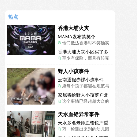
热点
香港大埔火灾
MAMA发布禁笑令
他们抵达香港时不笑确实
是最好的选择，当时楼还烧
香港大埔火灾小区买了多
着呢谁笑不被骂才怪了，也
项保险
至少有保险，而且有较完
算是一种保护吧。
善的业主委员会制度。
野人小孩事件
云南通报赤裸小孩事件
愿每个孩子都能在规范与
关爱中向阳生长。
家属将给野人小孩落户北
京
这个事情已经超越大众的
认知了，小孩的形体和状态
已经畸形了，得尽快送医。
天水血铅异常事件
天水多名老师血铅也严重
超标
万一检测出来别的幼儿园
孩子也超标，那事情就不是