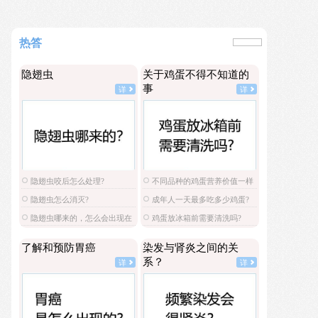
热答
隐翅虫
关于鸡蛋不得不知道的
事
详
详
隐翅虫咬后怎么处理?
不同品种的鸡蛋营养价值一样
吗?
隐翅虫怎么消灭?
成年人一天最多吃多少鸡蛋?
隐翅虫哪来的，怎么会出现在
鸡蛋放冰箱前需要清洗吗?
家里?
了解和预防胃癌
染发与肾炎之间的关
系？
详
详