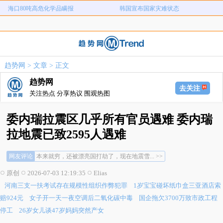
海口80吨高危化学品瞒报
韩国宣布国家灾难状态
河南三支一扶考试存在规模性组织作
1岁宝宝碰坏纸巾盒三亚酒店索赔924
女子开一天一夜空调后二氧化碳中毒
国企拖欠3700万致市政工程停工
弊犯罪
元
26岁女儿谈47岁妈妈突然产女
儿子举报身价上亿父亲说家已破碎
趋势网
>
文章
> 正文
女子用漏洞0元买了3千台电器
直播自杀日本女网红已身亡
趋势网
海口80吨高危化学品瞒报
韩国宣布国家灾难状态
去关注
关注热点 分享热议 围观热图
委内瑞拉震区几乎所有官员遇难 委内瑞
拉地震已致2595人遇难
网友评论
本来就穷，还被漂亮国打劫了，现在地震雪... >>
这已经不是一般的灾难了... >>
原创
2026-07-03 12:19:35
Elias
希望国际救援能快点到位... >>
河南三支一扶考试存在规模性组织作弊犯罪
1岁宝宝碰坏纸巾盒三亚酒店索
本来就穷，还被漂亮国打劫了，现在地震雪... >>
这已经不是一般的灾难了... >>
赔924元
女子开一天一夜空调后二氧化碳中毒
国企拖欠3700万致市政工程
希望国际救援能快点到位... >>
停工
26岁女儿谈47岁妈妈突然产女