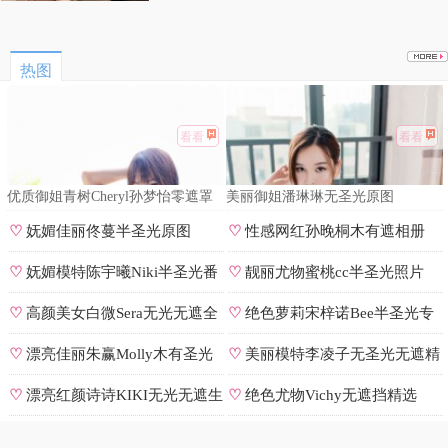
热图
看看
看看
优质御姐青树Cheryl孙梦怡零遮罩
美丽御姐潘琳琳无圣光原图
私拍
♡
妩媚佳丽佟蔓半圣光原图
♡
性感网红孙晚桐木有遮相册
♡
妩媚模特陈宇曦Niki半圣光番
♡
靓丽尤物蜜桃cc半圣光照片
号
♡
高颜美女白微Sera无光无遮全
♡
绝色萝莉宋梓诺Bee半圣光专
集
辑
♡
漂亮佳丽朱赢Molly木有圣光
♡
美丽模特李凌子无圣光无遮精
原图
选
♡
漂亮红颜诗诗KIKI无光无遮生
♡
绝色尤物Vichy无遮挡精选
图