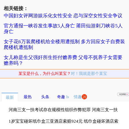
相关链接：
中国妇女评网游娱乐化女性安全 恋与深空女性安全争议
官方通报一峡谷发生事故5人身亡 莆田仙游刺刀峡谷5人
身亡
女子花6万装爬楼机给全楼用遭抵制 多方回应女子自费装
爬楼机遭抵制
女儿称是生父强奸所生拒付赡养费 父母不抚养子女需要
赡养吗？
某宝是什么，为什么叫某宝？
对！我就是那个某宝
最热
头条
奇趣
情趣
20
最新
河南三支一扶考试存在规模性组织作弊犯罪 河南三支一扶
考试按人头给分数
1岁宝宝碰坏纸巾盒三亚酒店索赔924元 纸巾盒碰坏酒店索