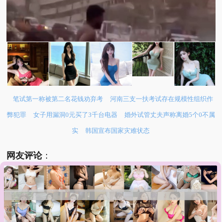
笔试第一称被第二名花钱劝弃考
河南三支一扶考试存在规模性组织作
弊犯罪
女子用漏洞0元买了3千台电器
婚外试管丈夫声称离婚5个0不属
实
韩国宣布国家灾难状态
网友评论
：
□ 本来就穷，还被漂亮国打劫了，现在地震雪上加霜
啊。
□ 这已经不是一般的灾难了。