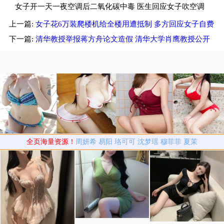
赔924
女子开一天一夜空调后二氧化碳中毒 医生回应女子吹空调
上一篇:
女子花6万装爬楼机给全楼用遭抵制 多方回应女子自费
中毒
装爬楼机遭抵制
下一篇:
清华教授举报蒋方舟论文造假 清华大学肖鹰教授公开
质疑蒋方舟
全页海量资源！
周妍希
易阳
珞可可
沈梦瑶
穆菲菲
夏茉