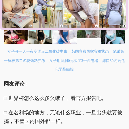
女子开一天一夜空调后二氧化碳中毒
韩国宣布国家灾难状态
笔试第
一称被第二名花钱劝弃考
女子用漏洞0元买了3千台电器
海口80吨高危
化学品瞒报
网友评论
：
□ 世界杯怎么这么多幺蛾子，看官方报告吧。
□ 在名利场的地方，无论什么职业，一旦出头就要被
搞，不管国内国外都一样。