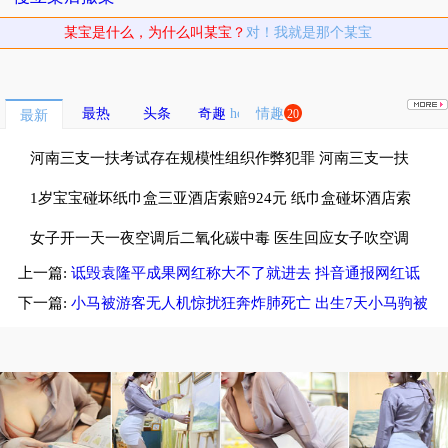
某宝是什么，为什么叫某宝？
对！我就是那个某宝
最热
头条
奇趣
情趣
20
最新
河南三支一扶考试存在规模性组织作弊犯罪 河南三支一扶
考试按人头给分数
1岁宝宝碰坏纸巾盒三亚酒店索赔924元 纸巾盒碰坏酒店索
赔924
女子开一天一夜空调后二氧化碳中毒 医生回应女子吹空调
上一篇:
诋毁袁隆平成果网红称大不了就进去 抖音通报网红诋
中毒
毁袁隆平
下一篇:
小马被游客无人机惊扰狂奔炸肺死亡 出生7天小马驹被
游客惊扰死亡