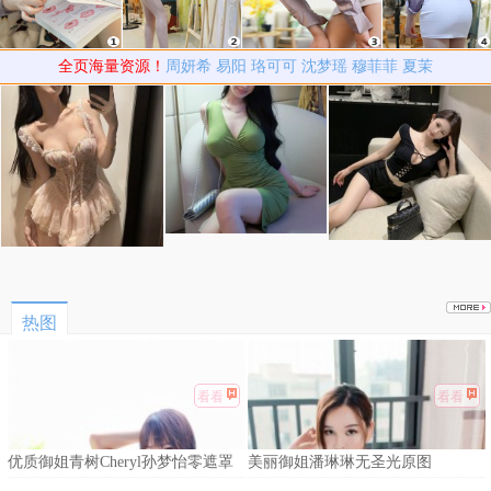
全页海量资源！
周妍希
易阳
珞可可
沈梦瑶
穆菲菲
夏茉
热图
看看
看看
优质御姐青树Cheryl孙梦怡零遮罩
美丽御姐潘琳琳无圣光原图
私拍