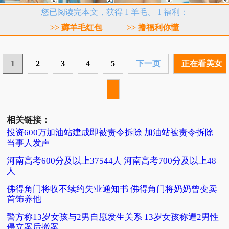
您已阅读完本文，获得 1 羊毛、 1 福利：
>> 薅羊毛红包
>> 撸福利你懂
1
2
3
4
5
下一页
正在看美女
相关链接：
投资600万加油站建成即被责令拆除 加油站被责令拆除
当事人发声
河南高考600分及以上37544人 河南高考700分及以上48
人
佛得角门将收不续约失业通知书 佛得角门将奶奶曾变卖
首饰养他
警方称13岁女孩与2男自愿发生关系 13岁女孩称遭2男性
侵立案后撤案