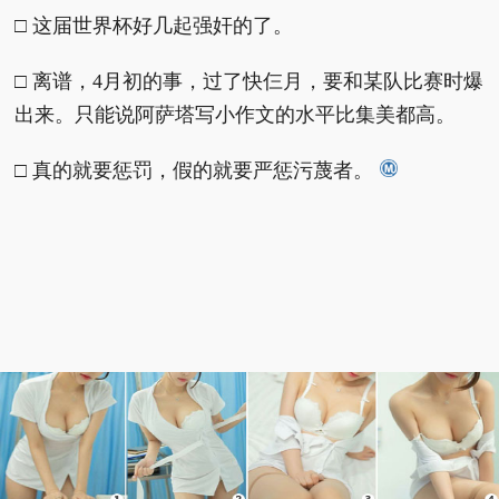
□ 这届世界杯好几起强奸的了。
□ 离谱，4月初的事，过了快仨月，要和某队比赛时爆
出来。只能说阿萨塔写小作文的水平比集美都高。
□ 真的就要惩罚，假的就要严惩污蔑者。