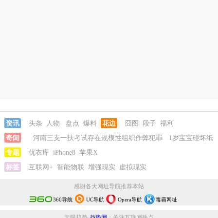
资讯
头条
人物
盘点
爆料
花边
囧图
段子
福利
奇闻
河南三支一扶考试存在规模性组织作弊犯罪
1岁宝宝碰坏纸
巾盒三亚酒店索赔924元
专题
优衣库
iPhone8
苹果X
女子开一天一夜空调后二氧化碳中毒
国企
拖欠3700万致市政工程停工
标签
互联网+
智能物联
增强现实
26岁女儿谈47岁妈妈突然产女
虚拟现实
河南三
支一扶考试存在规模性组织作弊犯罪
1岁宝宝碰坏纸巾盒三亚酒店索
感谢各大网址导航推荐本站
赔924元
360导航
UC导航
Opera导航
毒霸网址
无限趋势·
趋势网
：关注互联网热点