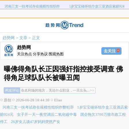
河南三支一扶考试存在规模性组织作
1岁宝宝碰坏纸巾盒三亚酒店索赔924
女子开一天一夜空调后二氧化碳中毒
国企拖欠3700万致市政工程停工
弊犯罪
元
26岁女儿谈47岁妈妈突然产女
儿子举报身价上亿父亲说家已破碎
女子用漏洞0元买了3千台电器
直播自杀日本女网红已身亡
趋势网
>
文章
> 正文
海口80吨高危化学品瞒报
韩国宣布国家灾难状态
趋势网
去关注
关注热点 分享热议 围观热图
曝佛得角队长正因强奸指控接受调查 佛
得角足球队队长被曝丑闻
世界杯怎么这么多幺蛾子，看官方报告吧... >>
网友评论
在名利场的地方，无论什么职业，一旦出头... >>
这届世界杯好几起强奸的了... >>
原创
2026-06-28 16:44:39
Elias
世界杯怎么这么多幺蛾子，看官方报告吧... >>
河南三支一扶考试存在规模性组织作弊犯罪
1岁宝宝碰坏纸巾盒三亚酒店索
在名利场的地方，无论什么职业，一旦出头... >>
这届世界杯好几起强奸的了... >>
赔924元
女子开一天一夜空调后二氧化碳中毒
国企拖欠3700万致市政工程
停工
26岁女儿谈47岁妈妈突然产女