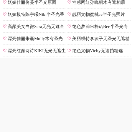
♡
妩媚佳丽佟蔓半圣光原图
♡
性感网红孙晚桐木有遮相册
♡
妩媚模特陈宇曦Niki半圣光番
♡
靓丽尤物蜜桃cc半圣光照片
号
♡
高颜美女白微Sera无光无遮全
♡
绝色萝莉宋梓诺Bee半圣光专
集
辑
♡
漂亮佳丽朱赢Molly木有圣光
♡
美丽模特李凌子无圣光无遮精
原图
选
♡
漂亮红颜诗诗KIKI无光无遮生
♡
绝色尤物Vichy无遮挡精选
图