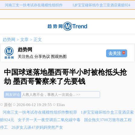
河南三支一扶考试存在规模性组织作
1岁宝宝碰坏纸巾盒三亚酒店索赔924
女子开一天一夜空调后二氧化碳中毒
国企拖欠3700万致市政工程停工
弊犯罪
元
26岁女儿谈47岁妈妈突然产女
儿子举报身价上亿父亲说家已破碎
女子用漏洞0元买了3千台电器
直播自杀日本女网红已身亡
趋势网
>
文章
> 正文
海口80吨高危化学品瞒报
韩国宣布国家灾难状态
趋势网
去关注
关注热点 分享热议 围观热图
中国球迷落地墨西哥半小时被枪抵头抢
劫 墨西哥警察来了先要钱
去了，还是低调点别露富，国外可不像国内... >>
网友评论
人教人教不会，事教人一次就会... >>
墨很乱，警匪一体，连执法的都敢�... >>
原创
2026-06-12 19:29:55
Elias
去了，还是低调点别露富，国外可不像国内... >>
河南三支一扶考试存在规模性组织作弊犯罪
1岁宝宝碰坏纸巾盒三亚酒店索
人教人教不会，事教人一次就会... >>
墨很乱，警匪一体，连执法的都敢�... >>
赔924元
女子开一天一夜空调后二氧化碳中毒
国企拖欠3700万致市政工程
停工
26岁女儿谈47岁妈妈突然产女