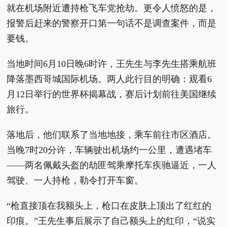
就在机场附近遭持枪飞车党抢劫。更令人愤怒的是，
报警后赶来的警察开口第一句话不是调查案件，而是
要钱。
当地时间6月10日晚6时许，王先生与李先生搭乘航班
降落墨西哥城国际机场。两人此行目的明确：观看6
月12日举行的世界杯揭幕战，赛后计划前往美国继续
旅行。
落地后，他们联系了当地地接，乘车前往市区酒店。
当晚7时20分许，车辆驶出机场约一公里，遭遇堵车
——两名佩戴头盔的劫匪驾乘摩托车疾驰逼近，一人
驾驶、一人持枪，勒令打开车窗。
“枪直接顶在我额头上，枪口在皮肤上顶出了红红的
印痕。”王先生事后展示了自己额头上的红印，“说实