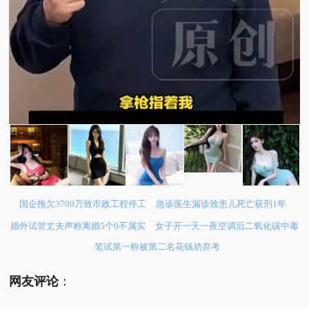
国企拖欠3700万致市政工程停工
急诊医生漏诊致患儿死亡获刑1年
婚外试管丈夫声称离婚5个0不属实
女子开一天一夜空调后二氧化碳中毒
笔试第一称被第二名花钱劝弃考
网友评论
：