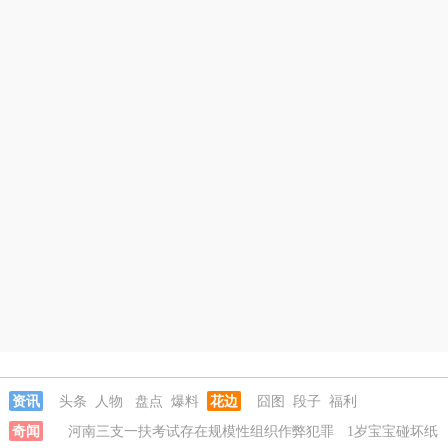
资讯
头条
人物
盘点
爆料
花边
囧图
段子
福利
奇闻
河南三支一扶考试存在规模性组织作弊犯罪
1岁宝宝碰坏纸