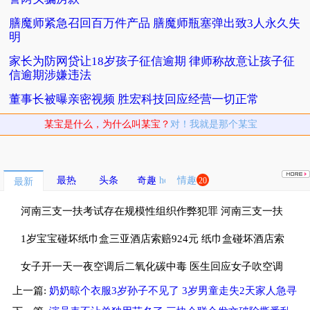
膳魔师紧急召回百万件产品 膳魔师瓶塞弹出致3人永久失
明
家长为防网贷让18岁孩子征信逾期 律师称故意让孩子征
信逾期涉嫌违法
董事长被曝亲密视频 胜宏科技回应经营一切正常
某宝是什么，为什么叫某宝？
对！我就是那个某宝
最热
头条
奇趣
情趣
20
最新
河南三支一扶考试存在规模性组织作弊犯罪 河南三支一扶
考试按人头给分数
1岁宝宝碰坏纸巾盒三亚酒店索赔924元 纸巾盒碰坏酒店索
赔924
女子开一天一夜空调后二氧化碳中毒 医生回应女子吹空调
上一篇:
奶奶晾个衣服3岁孙子不见了 3岁男童走失2天家人急寻
中毒