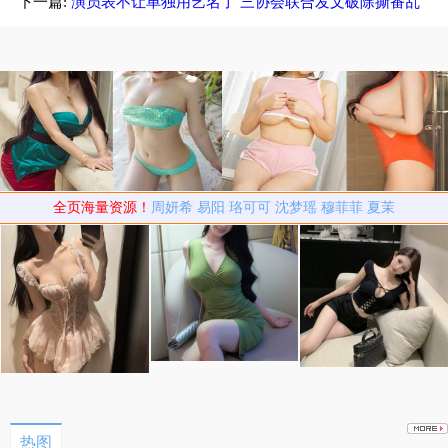
下一篇:
演员表不让单独用艺名了 三协会联合发文破除撕番乱
象
全页海量资源！
周妍希
易阳
珞可可
沈梦瑶
穆菲菲
夏茉
热图