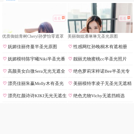
看看
看看
优质御姐青树Cheryl孙梦怡零遮罩
美丽御姐潘琳琳无圣光原图
私拍
♡
妩媚佳丽佟蔓半圣光原图
♡
性感网红孙晚桐木有遮相册
♡
妩媚模特陈宇曦Niki半圣光番
♡
靓丽尤物蜜桃cc半圣光照片
号
♡
高颜美女白微Sera无光无遮全
♡
绝色萝莉宋梓诺Bee半圣光专
集
辑
♡
漂亮佳丽朱赢Molly木有圣光
♡
美丽模特李凌子无圣光无遮精
原图
选
♡
漂亮红颜诗诗KIKI无光无遮生
♡
绝色尤物Vichy无遮挡精选
图