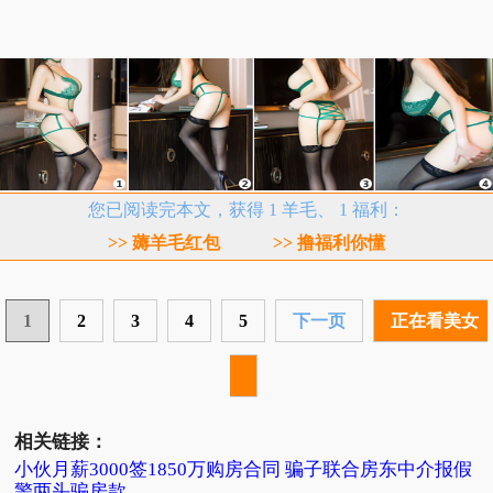
您已阅读完本文，获得 1 羊毛、 1 福利：
>> 薅羊毛红包
>> 撸福利你懂
1
2
3
4
5
下一页
正在看美女
相关链接：
小伙月薪3000签1850万购房合同 骗子联合房东中介报假
警两头骗房款