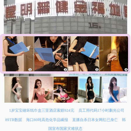
1岁宝宝碰坏纸巾盒三亚酒店索赔924元
员工用代码17小时删光公司
89TB数据
海口80吨高危化学品瞒报
直播自杀日本女网红已身亡
韩
国宣布国家灾难状态