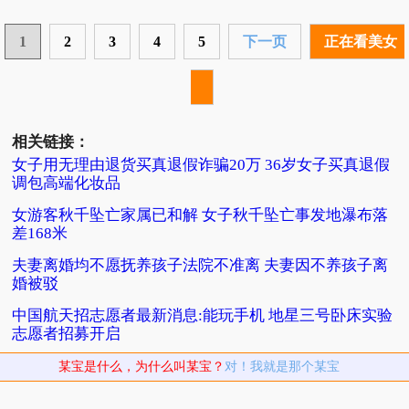
1
2
3
4
5
下一页
正在看美女
相关链接：
女子用无理由退货买真退假诈骗20万 36岁女子买真退假
调包高端化妆品
女游客秋千坠亡家属已和解 女子秋千坠亡事发地瀑布落
差168米
夫妻离婚均不愿抚养孩子法院不准离 夫妻因不养孩子离
婚被驳
中国航天招志愿者最新消息:能玩手机 地星三号卧床实验
志愿者招募开启
某宝是什么，为什么叫某宝？
对！我就是那个某宝