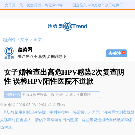
女子开一天一夜空调后二氧化碳中毒
国企拖欠3700万致市政工程停工
弊犯罪
元
老坛酸菜用脚踩卫生堪忧
宇树科技中一签需缴7.54万元
河南重大刑案嫌疑人逃窜时伤害多人
情侣平潭翻墙拍日出坠崖
富婆带资进组给自己硬加60多场吻戏
名创优品一次性内裤颜面尽失
趋势网
>
文章
> 正文
河南三支一扶考试存在规模性组织作
1岁宝宝碰坏纸巾盒三亚酒店索赔924
趋势网
女子开一天一夜空调后二氧化碳中毒
国企拖欠3700万致市政工程停工
弊犯罪
元
去关注
关注热点 分享热议 围观热图
女子婚检查出高危HPV感染2次复查阴
性 误检HPV阳性医院不道歉
平白无故被误诊、毁了婚礼计划，换谁都咽... >>
网友评论
幸好结果是虚惊一场万幸万幸... >>
我曾经也有过类似经历，单位三甲医院体检... >>
原创
2026-05-08 12:04:42
Elias
平白无故被误诊、毁了婚礼计划，换谁都咽... >>
老坛酸菜用脚踩卫生堪忧
宇树科技中一签需缴7.54万元
河南重大刑案嫌疑
幸好结果是虚惊一场万幸万幸... >>
我曾经也有过类似经历，单位三甲医院体检... >>
人逃窜时伤害多人
情侣平潭翻墙拍日出坠崖
富婆带资进组给自己硬加60多
场吻戏