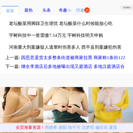
最热
头条
奇趣
情趣
20
最新
老坛酸菜用脚踩卫生堪忧 老坛酸菜什么时候能放心吃
宇树科技中一签需缴7.54万元 宇树科技明天申购
河南重大刑案嫌疑人逃窜时伤害多人 西平县刑案嫌犯伤害
上一篇:
因恶意退货太多整条街道被商家拉黑 商家称1条街122
多名无辜群众
件包裹94件仅退款
下一篇:
继全李酒店后多地被曝出现又庭酒店 多地汉庭酒店合
约到期变身又庭酒店
全页海量资源！
周妍希
易阳
珞可可
沈梦瑶
穆菲菲
夏茉