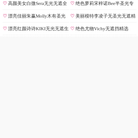
号
♡
高颜美女白微Sera无光无遮全
♡
绝色萝莉宋梓诺Bee半圣光专
集
辑
♡
漂亮佳丽朱赢Molly木有圣光
♡
美丽模特李凌子无圣光无遮精
原图
选
♡
漂亮红颜诗诗KIKI无光无遮生
♡
绝色尤物Vichy无遮挡精选
图