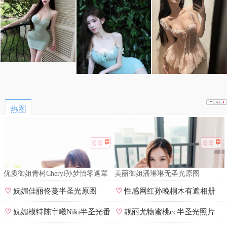
热图
看看
看看
优质御姐青树Cheryl孙梦怡零遮罩
美丽御姐潘琳琳无圣光原图
私拍
♡
妩媚佳丽佟蔓半圣光原图
♡
性感网红孙晚桐木有遮相册
♡
妩媚模特陈宇曦Niki半圣光番
♡
靓丽尤物蜜桃cc半圣光照片