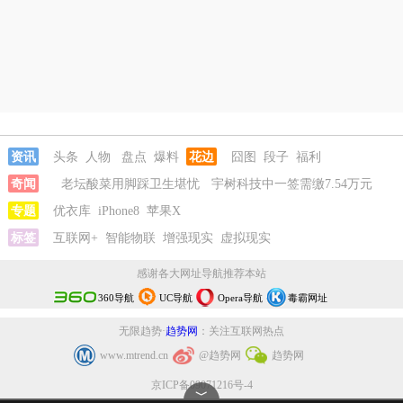
资讯
头条
人物
盘点
爆料
花边
囧图
段子
福利
奇闻
老坛酸菜用脚踩卫生堪忧
宇树科技中一签需缴7.54万元
河南重大刑案嫌疑人逃窜时伤害多人
专题
优衣库
iPhone8
苹果X
情侣平潭翻墙拍日出坠崖
富
婆带资进组给自己硬加60多场吻戏
标签
互联网+
智能物联
增强现实
老坛酸菜用脚踩卫生堪忧
虚拟现实
宇树
科技中一签需缴7.54万元
感谢各大网址导航推荐本站
360导航
UC导航
Opera导航
毒霸网址
无限趋势·
趋势网
：关注互联网热点
www.mtrend.cn
@趋势网
趋势网
京ICP备09071216号-4
﹀