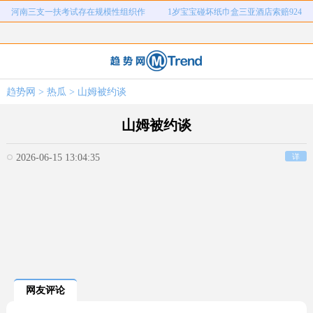
河南三支一扶考试存在规模性组织作
1岁宝宝碰坏纸巾盒三亚酒店索赔924
女子开一天一夜空调后二氧化碳中毒
国企拖欠3700万致市政工程停工
弊犯罪
元
26岁女儿谈47岁妈妈突然产女
儿子举报身价上亿父亲说家已破碎
女子用漏洞0元买了3千台电器
直播自杀日本女网红已身亡
趋势网
>
热瓜
> 山姆被约谈
海口80吨高危化学品瞒报
韩国宣布国家灾难状态
河南三支一扶考试存在规模性组织作
1岁宝宝碰坏纸巾盒三亚酒店索赔924
山姆被约谈
女子开一天一夜空调后二氧化碳中毒
国企拖欠3700万致市政工程停工
弊犯罪
元
2026-06-15 13:04:35
详
26岁女儿谈47岁妈妈突然产女
儿子举报身价上亿父亲说家已破碎
女子用漏洞0元买了3千台电器
直播自杀日本女网红已身亡
海口80吨高危化学品瞒报
韩国宣布国家灾难状态
网友评论