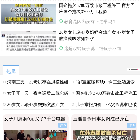
国企拖欠3700万致市政工程停工 官方回
应国企拖欠3700万工程款
教育是因为没有上过学吗？
26岁女儿谈47岁妈妈突然产女 47岁女子
腹痛就医才知怀孕
这是没给孩子说，怕孩子不同
热瓜
河南三支一扶考试存在规模性组
1岁宝宝碰坏纸巾盒三亚酒店索
织作弊犯罪
赔924元
女子开一天一夜空调后二氧化碳
国企拖欠3700万致市政工程停工
中毒
26岁女儿谈47岁妈妈突然产女
儿子举报身价上亿父亲说家已破
碎
女子用漏洞0元买了3千台电器
直播自杀日本女网红已身亡
详
详