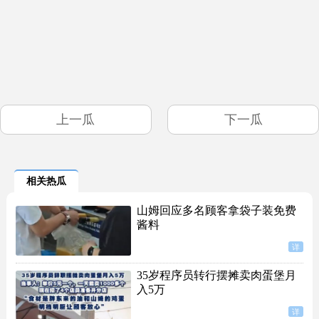
上一瓜
下一瓜
相关热瓜
山姆回应多名顾客拿袋子装免费
酱料
详
35岁程序员转行摆摊卖肉蛋堡月
入5万
详