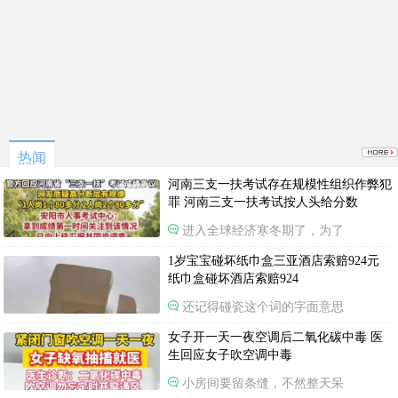
热闻
河南三支一扶考试存在规模性组织作弊犯
罪 河南三支一扶考试按人头给分数
进入全球经济寒冬期了，为了
1岁宝宝碰坏纸巾盒三亚酒店索赔924元
纸巾盒碰坏酒店索赔924
还记得碰瓷这个词的字面意思
女子开一天一夜空调后二氧化碳中毒 医
生回应女子吹空调中毒
小房间要留条缝，不然整天呆