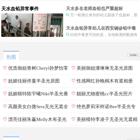
形体和状态已经畸形了，得尽快送医。
天水血铅异常事件
天水多名老师血铅也严重超标
万一检测出来别的幼儿园孩子也超标，那
事情就不是一般大了。
天水血铅异常幼儿在西安确诊铅中毒
比铅中毒更可怕的是，当地检测的数据有
可能被造假。
热图
♡
优质御姐青树Cheryl孙梦怡零
♡
美丽御姐潘琳琳无圣光原图
遮罩私拍
♡
妩媚佳丽佟蔓半圣光原图
♡
性感网红孙晚桐木有遮相册
♡
妩媚模特陈宇曦Niki半圣光番
♡
靓丽尤物蜜桃cc半圣光照片
号
♡
高颜美女白微Sera无光无遮全
♡
绝色萝莉宋梓诺Bee半圣光专
集
辑
♡
漂亮佳丽朱赢Molly木有圣光
♡
美丽模特李凌子无圣光无遮精
原图
选