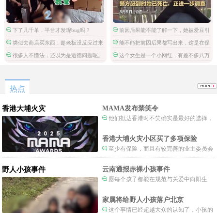
下了几千单，平台才发现bug吗？
前因后果能不能了解一下，她被爱豆引
导网暴攻击
类似去商店买东西，趁老板没反应过来
能不能把前因后果都写出来，这是在保
拿了就跑。
护施害人吗。
很多人不懂法，还以为是道德问题呢。
这个女生是一个小网红，有差不多八万
粉丝，但是这不是关注点啊。
热点
香港大埔火灾
MAMA发布禁笑令
他们抵达香港时不笑确实是最好的选择，
当时楼还烧着呢谁笑不被骂才怪了，也算是
一种保护吧。
香港大埔火灾小区买了多项保险
至少有保险，而且有较完善的业主委员会
制度。
野人小孩事件
云南通报赤裸小孩事件
愿每个孩子都能在规范与关爱中向阳生
长。
家属将给野人小孩落户北京
这个事情已经超越大众的认知了，小孩的