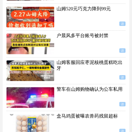
山姆520元巧克力降到99元
详
户晨风多平台账号被封禁
详
山姆客服回应枣泥核桃蛋糕吃出
牙
详
警车在山姆购物确认为公车私用
详
盒马鸡蛋被曝农兽药残留超标
详