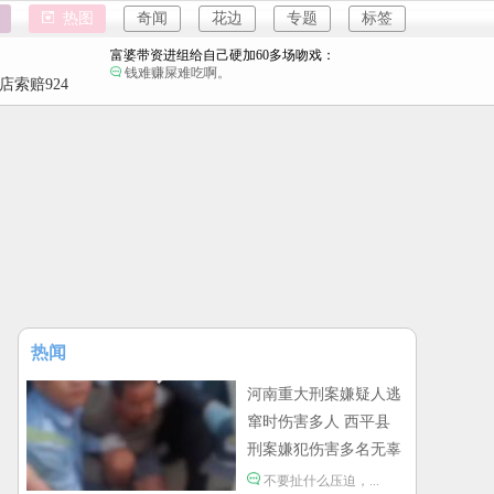
情侣平潭翻墙拍日出坠崖：
热图
奇闻
花边
专题
标签
每一个不敬畏自然的人，都受到了自然的惩罚。
富婆带资进组给自己硬加60多场吻戏：
钱难赚屎难吃啊。
强奸案
店索赔924
重庆游客
4
名创优品一次性内裤颜面尽失：
原谅我不厚道的笑了。
强奸案
河南三支一扶考试存在规模性组织作弊犯罪：
重庆游客
进入全球经济寒冬期了，为了经济不管是什么群
体都拼命搞钱了。
1岁宝宝碰坏纸巾盒三亚酒店索赔924元：
还记得碰瓷这个词的字面意思吗？
河南重大刑案嫌疑人逃窜时伤害多人：
不要扯什么压迫，真正压迫会在逃亡中伤及其他
无辜的人？
情侣平潭翻墙拍日出坠崖：
每一个不敬畏自然的人，都受到了自然的惩罚。
热闻
富婆带资进组给自己硬加60多场吻戏：
钱难赚屎难吃啊。
河南重大刑案嫌疑人逃
窜时伤害多人 西平县
名创优品一次性内裤颜面尽失：
原谅我不厚道的笑了。
刑案嫌犯伤害多名无辜
群众
河南三支一扶考试存在规模性组织作弊犯罪：
不要扯什么压迫，...