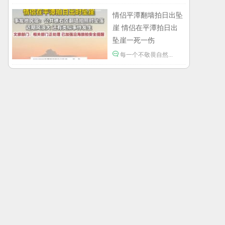
进入全球经济寒冬期了，为了经济不管是什么群
体都拼命搞钱了。
情侣平潭翻墙拍日出坠
1岁宝宝碰坏纸巾盒三亚酒店索赔924元：
还记得碰瓷这个词的字面意思吗？
崖 情侣在平潭拍日出
坠崖一死一伤
每一个不敬畏自然...