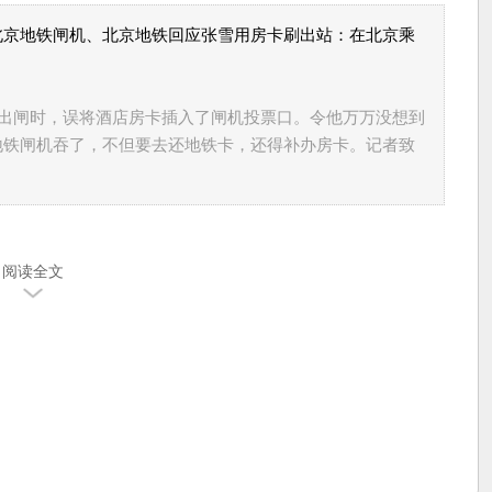
北京地铁闸机、北京地铁回应张雪用房卡刷出站：在北京乘
.
铁出闸时，误将酒店房卡插入了闸机投票口。令他万万没想到
地铁闸机吞了，不但要去还地铁卡，还得补办房卡。记者致
阅读全文