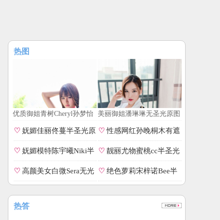
热图
优质御姐青树Cheryl孙梦怡
美丽御姐潘琳琳无圣光原图
零遮罩私拍
♡
妩媚佳丽佟蔓半圣光原
♡
性感网红孙晚桐木有遮
图
相册
♡
妩媚模特陈宇曦Niki半
♡
靓丽尤物蜜桃cc半圣光
圣光番号
照片
♡
高颜美女白微Sera无光
♡
绝色萝莉宋梓诺Bee半
无遮全集
圣光专辑
热答