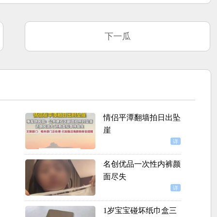
下一瓜
情侣平潭翻墙拍日出坠
崖
详
名创优品一次性内裤颜
面尽失
详
1岁宝宝碰坏纸巾盒三