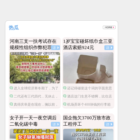
热瓜
河南三支一扶考试存在
1岁宝宝碰坏纸巾盒三亚
规模性组织作弊犯罪
酒店索赔924元
详
详
进入全球经济寒冬期了，为了
还记得碰瓷这个词的字面意思
经济不管是什么群体都拼命搞钱
吗？
二代还有三代四代，无休止，
酒店这门生意不错啊，比住店
了。
世袭罔替不过如此。
还暴利。以后酒店尽可以摆一些
真得庆幸是在现在，搁以前，
机场弄坏个400块钱的行李箱
很容易损坏的高价物件，然后高
抄家问斩都是轻的。
还要按折旧只赔偿100呢，这酒
价索赔，不就可以赚大发了？
店旧物品还能2倍价赔偿，真是一
女子开一天一夜空调后
国企拖欠3700万致市政
本万利。
二氧化碳中毒
工程停工
详
详