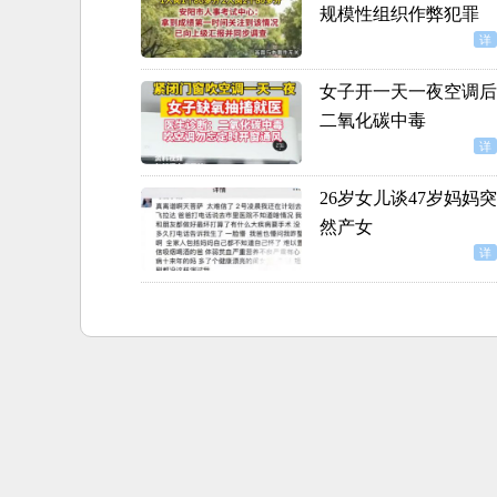
规模性组织作弊犯罪
详
女子开一天一夜空调后
二氧化碳中毒
详
26岁女儿谈47岁妈妈突
然产女
详