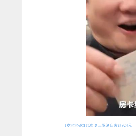
1岁宝宝碰坏纸巾盒三亚酒店索赔924元