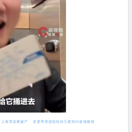
上海雪花膏破产
富婆带资进组给自己硬加60多场吻戏