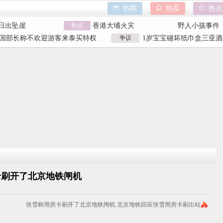
热闻
热瓜
热点
日出坠崖
热点
香港大埔火灾
野人小孩事件
内裤颜面尽失
天水血铅异常事件
山西大同订婚
国部长称不欢迎游客来泰买特权
争议
1岁宝宝碰坏纸巾盒三亚酒
巾盒三亚酒店索赔
特朗普泽连斯基吵架
吉林大爷救助
国部长争议发言
元 纸巾盒碰坏酒店索赔92
日出坠崖
香港大埔火灾
野人小孩事件
内裤颜面尽失
天水血铅异常事件
山西大同订婚
巾盒三亚酒店索赔
特朗普泽连斯基吵架
吉林大爷救助
卡刷开了北京地铁闸机
张雪称用房卡刷开了北京地铁闸机 北京地铁回应张雪用房卡刷出站