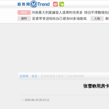
热瓜
河南重大刑案嫌疑人逃窜时伤害多
情侣平潭翻墙拍
人
富婆带资进组给自己硬加60多场吻
名创优品一次性
爆料
富婆带资进组给自己硬加60多场吻戏
人物
泰
戏
河南三支一扶考试存在规模性组织
1岁宝宝碰坏纸
男演员钟宇飞崩溃自曝遇富婆加吻戏
泰
作弊犯罪
河南重大刑案嫌疑人逃窜时伤害多
924元
情侣平潭翻墙拍
人
富婆带资进组给自己硬加60多场吻
名创优品一次性
戏
河南三支一扶考试存在规模性组织
1岁宝宝碰坏纸
作弊犯罪
924元
趋势网
>
热瓜
>
张雪称用房卡刷开了北京地铁闸机
张雪称用房
2026-06-10 20:23:12