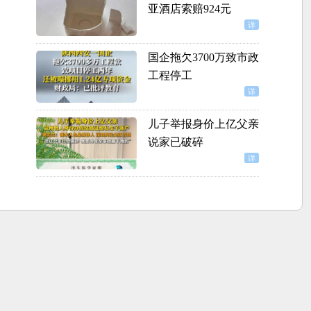
亚酒店索赔924元
详
国企拖欠3700万致市政
工程停工
详
儿子举报身价上亿父亲
说家已破碎
详