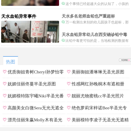
这个事情已经超越大众的认知了，小孩的
形体和状态已经畸形了，得尽快送医。
天水血铅异常事件
天水多名老师血铅也严重超标
万一检测出来别的幼儿园孩子也超标，那
事情就不是一般大了。
天水血铅异常幼儿在西安确诊铅中毒
比铅中毒更可怕的是，当地检测的数据有
可能被造假。
热图
♡
优质御姐青树Cheryl孙梦怡零
♡
美丽御姐潘琳琳无圣光原图
遮罩私拍
♡
妩媚佳丽佟蔓半圣光原图
♡
性感网红孙晚桐木有遮相册
♡
妩媚模特陈宇曦Niki半圣光番
♡
靓丽尤物蜜桃cc半圣光照片
号
♡
高颜美女白微Sera无光无遮全
♡
绝色萝莉宋梓诺Bee半圣光专
集
辑
♡
漂亮佳丽朱赢Molly木有圣光
♡
美丽模特李凌子无圣光无遮精