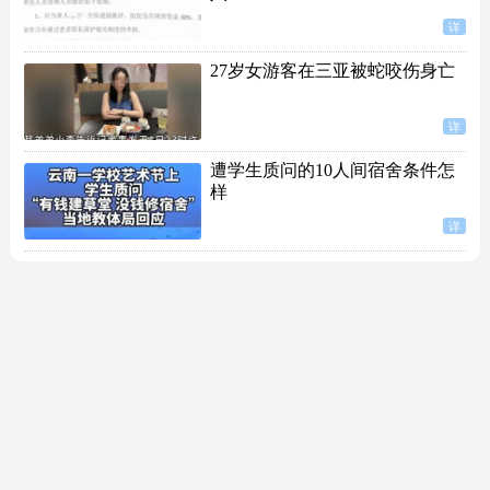
详
27岁女游客在三亚被蛇咬伤身亡
详
遭学生质问的10人间宿舍条件怎
样
详