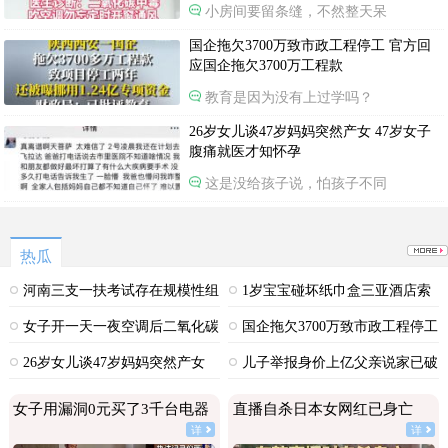
小房间要留条缝，不然整天呆
国企拖欠3700万致市政工程停工 官方回
应国企拖欠3700万工程款
教育是因为没有上过学吗？
26岁女儿谈47岁妈妈突然产女 47岁女子
腹痛就医才知怀孕
这是没给孩子说，怕孩子不同
热瓜
河南三支一扶考试存在规模性组
1岁宝宝碰坏纸巾盒三亚酒店索
织作弊犯罪
赔924元
女子开一天一夜空调后二氧化碳
国企拖欠3700万致市政工程停工
中毒
26岁女儿谈47岁妈妈突然产女
儿子举报身价上亿父亲说家已破
碎
女子用漏洞0元买了3千台电器
直播自杀日本女网红已身亡
详
详