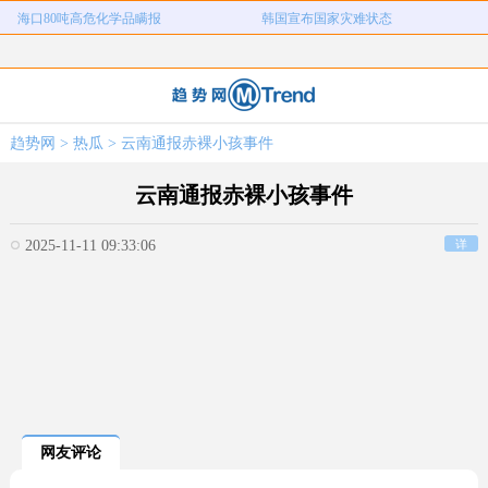
海口80吨高危化学品瞒报
韩国宣布国家灾难状态
河南三支一扶考试存在规模性组织作
1岁宝宝碰坏纸巾盒三亚酒店索赔924
女子开一天一夜空调后二氧化碳中毒
国企拖欠3700万致市政工程停工
弊犯罪
元
26岁女儿谈47岁妈妈突然产女
儿子举报身价上亿父亲说家已破碎
趋势网
>
热瓜
> 云南通报赤裸小孩事件
女子用漏洞0元买了3千台电器
直播自杀日本女网红已身亡
海口80吨高危化学品瞒报
韩国宣布国家灾难状态
云南通报赤裸小孩事件
2025-11-11 09:33:06
详
网友评论