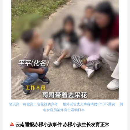
笔试第一称被第二名花钱劝弃考
婚外试管丈夫声称离婚5个0不属实
两
名女店员被炸身亡震动日本
云南通报赤裸小孩事件 赤裸小孩生长发育正常