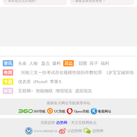
胃癌是怎么出现的?
频繁染发会得肾炎？
资讯
头条
人物
盘点
爆料
花边
囧图
段子
福利
奇闻
河南三支一扶考试存在规模性组织作弊犯罪
1岁宝宝碰坏纸
巾盒三亚酒店索赔924元
专题
优衣库
iPhone8
苹果X
标签
互联网+
智能物联
增强现实
虚拟现实
感谢各大网址导航推荐本站
360导航
UC导航
Opera导航
毒霸网址
无限趋势·
趋势网
：关注互联网热点
www.mtrend.cn
@趋势网
趋势网