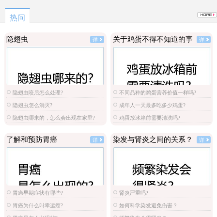
原图
选
热问
隐翅虫
关于鸡蛋不得不知道的事
详
详
隐翅虫咬后怎么处理?
不同品种的鸡蛋营养价值一样吗?
隐翅虫怎么消灭?
成年人一天最多吃多少鸡蛋?
隐翅虫哪来的，怎么会出现在家里?
鸡蛋放冰箱前需要清洗吗?
了解和预防胃癌
染发与肾炎之间的关系？
详
详
胃癌早期症状有哪些?
肾炎严重吗?
胃癌为什么叫幸运癌?
如何科学染发避免伤害？