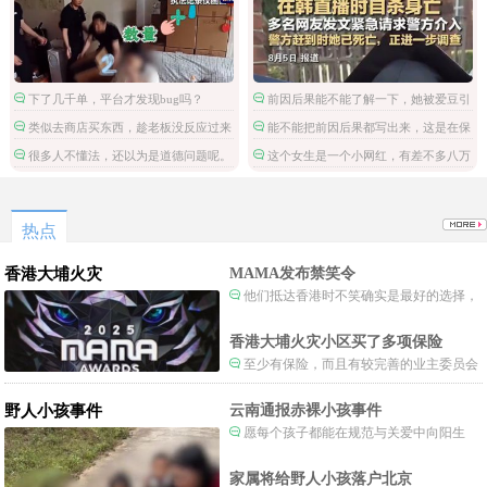
下了几千单，平台才发现bug吗？
前因后果能不能了解一下，她被爱豆引
导网暴攻击
类似去商店买东西，趁老板没反应过来
能不能把前因后果都写出来，这是在保
拿了就跑。
护施害人吗。
很多人不懂法，还以为是道德问题呢。
这个女生是一个小网红，有差不多八万
粉丝，但是这不是关注点啊。
热点
香港大埔火灾
MAMA发布禁笑令
他们抵达香港时不笑确实是最好的选择，
当时楼还烧着呢谁笑不被骂才怪了，也算是
一种保护吧。
香港大埔火灾小区买了多项保险
至少有保险，而且有较完善的业主委员会
制度。
野人小孩事件
云南通报赤裸小孩事件
愿每个孩子都能在规范与关爱中向阳生
长。
家属将给野人小孩落户北京