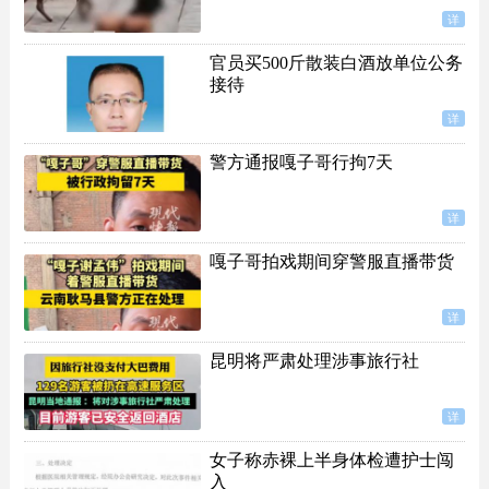
详
官员买500斤散装白酒放单位公务
接待
详
警方通报嘎子哥行拘7天
详
嘎子哥拍戏期间穿警服直播带货
详
昆明将严肃处理涉事旅行社
详
女子称赤裸上半身体检遭护士闯
入