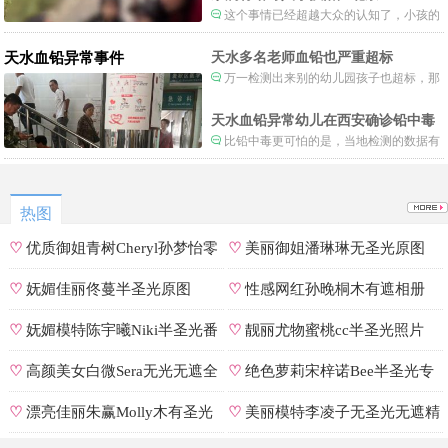
这个事情已经超越大众的认知了，小孩的
形体和状态已经畸形了，得尽快送医。
天水血铅异常事件
天水多名老师血铅也严重超标
万一检测出来别的幼儿园孩子也超标，那
事情就不是一般大了。
天水血铅异常幼儿在西安确诊铅中毒
比铅中毒更可怕的是，当地检测的数据有
可能被造假。
热图
♡
优质御姐青树Cheryl孙梦怡零
♡
美丽御姐潘琳琳无圣光原图
遮罩私拍
♡
妩媚佳丽佟蔓半圣光原图
♡
性感网红孙晚桐木有遮相册
♡
妩媚模特陈宇曦Niki半圣光番
♡
靓丽尤物蜜桃cc半圣光照片
号
♡
高颜美女白微Sera无光无遮全
♡
绝色萝莉宋梓诺Bee半圣光专
集
辑
♡
漂亮佳丽朱赢Molly木有圣光
♡
美丽模特李凌子无圣光无遮精