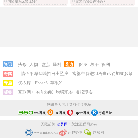
胃癌是怎么出现的?
频繁染发会得肾炎？
资讯
头条
人物
盘点
爆料
花边
囧图
段子
福利
奇闻
情侣平潭翻墙拍日出坠崖
富婆带资进组给自己硬加60多场
吻戏
专题
优衣库
iPhone8
苹果X
标签
互联网+
智能物联
增强现实
虚拟现实
感谢各大网址导航推荐本站
360导航
UC导航
Opera导航
毒霸网址
无限趋势·
趋势网
：关注互联网热点
www.mtrend.cn
@趋势网
趋势网