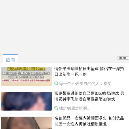
热闻
情侣平潭翻墙拍日出坠崖 情侣在平潭拍
日出坠崖一死一伤
每一个不敬畏自然的人，都受
富婆带资进组给自己硬加60多场吻戏 男
演员钟宇飞崩溃自曝遇富婆加吻戏
钱难赚屎难吃啊。
名创优品一次性内裤颜面尽失 名创优品
回应一次性内裤被吐槽质量差