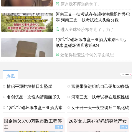
原谅我不厚道的笑了。
河南三支一扶考试存在规模性组织作弊犯
罪 河南三支一扶考试按人头给分数
进入全球经济寒冬期了，为了
1岁宝宝碰坏纸巾盒三亚酒店索赔924元
纸巾盒碰坏酒店索赔924
还记得碰瓷这个词的字面意思
热瓜
情侣平潭翻墙拍日出坠崖
富婆带资进组给自己硬加60多场
吻戏
名创优品一次性内裤颜面尽失
河南三支一扶考试存在规模性组
织作弊犯罪
1岁宝宝碰坏纸巾盒三亚酒店索
女子开一天一夜空调后二氧化碳
赔924元
中毒
国企拖欠3700万致市政工程停
26岁女儿谈47岁妈妈突然产女
工
详
详