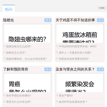
原图
选
热问
隐翅虫
关于鸡蛋不得不知道的事
详
详
隐翅虫咬后怎么处理?
不同品种的鸡蛋营养价值一样吗?
隐翅虫怎么消灭?
成年人一天最多吃多少鸡蛋?
隐翅虫哪来的，怎么会出现在家里?
鸡蛋放冰箱前需要清洗吗?
了解和预防胃癌
染发与肾炎之间的关系？
详
详
胃癌早期症状有哪些?
肾炎严重吗?
胃癌为什么叫幸运癌?
如何科学染发避免伤害？