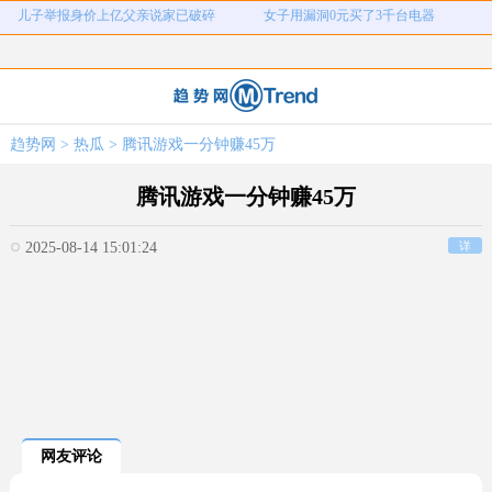
情侣平潭翻墙拍日出坠崖
富婆带资进组给自己硬加60多场吻戏
名创优品一次性内裤颜面尽失
河南三支一扶考试存在规模性组织作
1岁宝宝碰坏纸巾盒三亚酒店索赔924
女子开一天一夜空调后二氧化碳中毒
弊犯罪
国企拖欠3700万致市政工程停工
26岁女儿谈47岁妈妈突然产女
元
趋势网
>
热瓜
> 腾讯游戏一分钟赚45万
儿子举报身价上亿父亲说家已破碎
女子用漏洞0元买了3千台电器
腾讯游戏一分钟赚45万
2025-08-14 15:01:24
详
网友评论