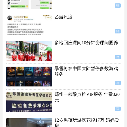
详
乙游尺度
详
多地回应课间10分钟变课间圈养
详
暴雪将在中国大陆暂停多数游戏
服务
详
郑州一核酸点推VIP服务 年费320
元
详
12岁男孩玩游戏花掉17万 妈妈卖
房