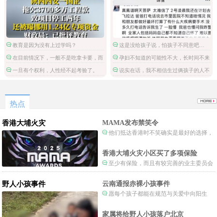
教育是因为没有上过学吗？
这是没给孩子说，怕孩子不同意吧…
在目前情况下，一般不是吃拿卡要，而
孕妇不知道的可能性不大，长时间不来
是这笔钱被财政挪用了。
月经不检查吗？
一旦有个权利，人性经不起考验了。
说实在话，我不相信生过俩孩子的人不
会感受胎动。
热点
香港大埔火灾
MAMA发布禁笑令
他们抵达香港时不笑确实是最好的选择，
当时楼还烧着呢谁笑不被骂才怪了，也算是
一种保护吧。
香港大埔火灾小区买了多项保险
至少有保险，而且有较完善的业主委员会
制度。
野人小孩事件
云南通报赤裸小孩事件
愿每个孩子都能在规范与关爱中向阳生
长。
家属将给野人小孩落户北京