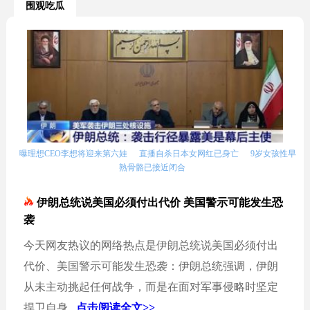
围观吃瓜
曝理想CEO李想将迎来第六娃
直播自杀日本女网红已身亡
9岁女孩性早
熟骨骼已接近闭合
伊朗总统说美国必须付出代价 美国警示可能发生恐
袭
今天网友热议的网络热点是伊朗总统说美国必须付出
代价、美国警示可能发生恐袭：伊朗总统强调，伊朗
从未主动挑起任何战争，而是在面对军事侵略时坚定
捍卫自身...
点击阅读全文>>