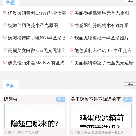
热图
♡
优质御姐青树Cheryl孙梦怡零
♡
美丽御姐潘琳琳无圣光原图
遮罩私拍
♡
妩媚佳丽佟蔓半圣光原图
♡
性感网红孙晚桐木有遮相册
♡
妩媚模特陈宇曦Niki半圣光番
♡
靓丽尤物蜜桃cc半圣光照片
号
♡
高颜美女白微Sera无光无遮全
♡
绝色萝莉宋梓诺Bee半圣光专
集
辑
♡
漂亮佳丽朱赢Molly木有圣光
♡
美丽模特李凌子无圣光无遮精
原图
选
热问
隐翅虫
关于鸡蛋不得不知道的事
详
详
隐翅虫咬后怎么处理?
不同品种的鸡蛋营养价值一样吗?