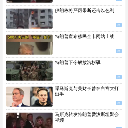
伊朗称将严厉果断还击以色列
详
特朗普宣布移民金卡网站上线
详
特朗普下令解放洛杉矶
详
曝马斯克与美财长曾在白宫大打
出手
详
马斯克转发特朗普爱泼斯坦聚会
视频