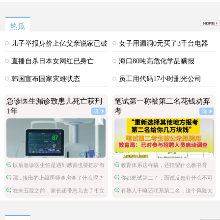
热瓜
儿子举报身价上亿父亲说家已破
女子用漏洞0元买了3千台电器
碎
直播自杀日本女网红已身亡
海口80吨高危化学品瞒报
韩国宣布国家灾难状态
员工用代码17小时删光公司
89TB数据
急诊医生漏诊致患儿死亡获刑
笔试第一称被第二名花钱劝弃
1年
考
详
详
以后急诊医生怕是遇到感冒也要把所有
教育体系这样搞，还指望什么教书育
检查都做了。
人。
那...接班的上级医师查房查了什么呢？
你都笔试第二了，面试反超有什么不可
能的，非要多此一举。
在来五院之前，家长还带患儿去了市立
有熟人干嘛还联系第二名，这个风险太
医院，然后回家。这条线索和诊治方案也
大了。
应加进去，整个诊疗病程才完整。