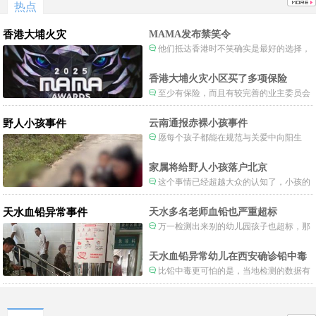
热点
香港大埔火灾
MAMA发布禁笑令
他们抵达香港时不笑确实是最好的选择，
当时楼还烧着呢谁笑不被骂才怪了，也算是
一种保护吧。
香港大埔火灾小区买了多项保险
至少有保险，而且有较完善的业主委员会
制度。
野人小孩事件
云南通报赤裸小孩事件
愿每个孩子都能在规范与关爱中向阳生
长。
家属将给野人小孩落户北京
这个事情已经超越大众的认知了，小孩的
形体和状态已经畸形了，得尽快送医。
天水血铅异常事件
天水多名老师血铅也严重超标
万一检测出来别的幼儿园孩子也超标，那
事情就不是一般大了。
天水血铅异常幼儿在西安确诊铅中毒
比铅中毒更可怕的是，当地检测的数据有
可能被造假。