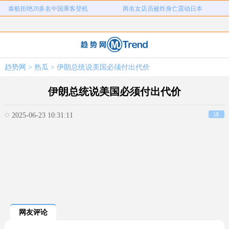
泰航拒绝20多名中国乘客登机
两名女店员被炸身亡震动日本
儿子举报身价上亿父亲说家已破碎
女子用漏洞0元买了3千台电器
直播自杀日本女网红已身亡
海口80吨高危化学品瞒报
韩国宣布国家灾难状态
员工用代码17小时删光公司89TB数据
趋势网
>
热瓜
> 伊朗总统说美国必须付出代价
急诊医生漏诊致患儿死亡获刑1年
笔试第一称被第二名花钱劝弃考
泰航拒绝20多名中国乘客登机
两名女店员被炸身亡震动日本
伊朗总统说美国必须付出代价
2025-06-23 10:31:11
详
网友评论