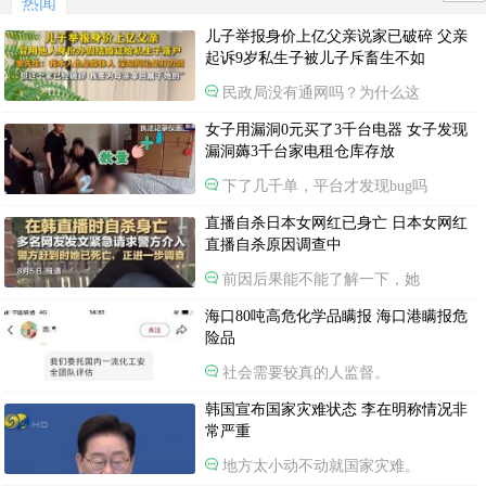
热闻
儿子举报身价上亿父亲说家已破碎 父亲
起诉9岁私生子被儿子斥畜生不如
民政局没有通网吗？为什么这
女子用漏洞0元买了3千台电器 女子发现
漏洞薅3千台家电租仓库存放
下了几千单，平台才发现bug吗
直播自杀日本女网红已身亡 日本女网红
直播自杀原因调查中
前因后果能不能了解一下，她
海口80吨高危化学品瞒报 海口港瞒报危
险品
社会需要较真的人监督。
韩国宣布国家灾难状态 李在明称情况非
常严重
地方太小动不动就国家灾难。