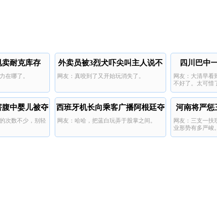
甩卖耐克库存
外卖员被3烈犬吓尖叫主人说不
四川巴中一
力在哪了。
网友：真咬到了又开始玩消失了。
网友：大清早看
咬人
不好了。太可惜
的年龄。
害腹中婴儿被夺
西班牙机长向乘客广播阿根廷夺
河南将严惩
的次数不少，别轻
网友：哈哈，把蓝白玩弄于股掌之间。
网友：三支一扶
冠
业形势有多严峻