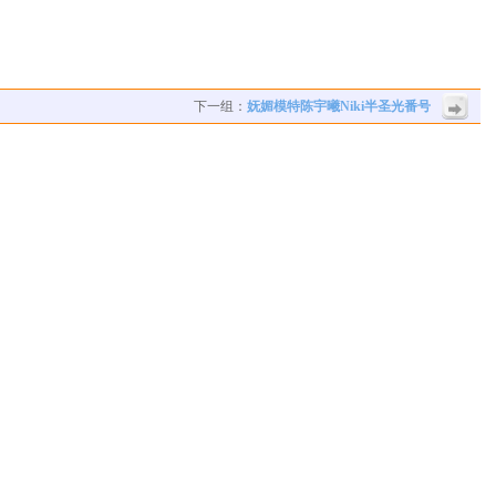
下一组：
妩媚模特陈宇曦Niki半圣光番号