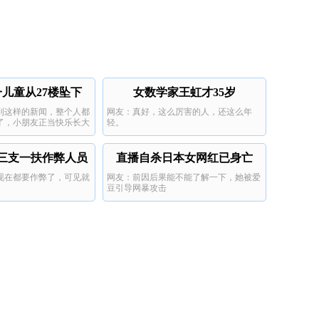
儿童从27楼坠下
女数学家王虹才35岁
到这样的新闻，整个人都
网友：真好，这么厉害的人，还这么年
了，小朋友正当快乐长大
轻。
三支一扶作弊人员
直播自杀日本女网红已身亡
现在都要作弊了，可见就
网友：前因后果能不能了解一下，她被爱
。
豆引导网暴攻击