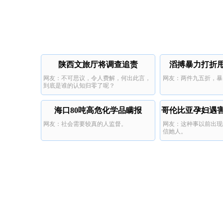
陕西文旅厅将调查追责
滔搏暴力打折
网友：不可思议，令人费解，何出此言，
网友：两件九五折，暴
到底是谁的认知归零了呢？
海口80吨高危化学品瞒报
哥伦比亚孕妇遇
网友：社会需要较真的人监督。
网友：这种事以前出现
走
信她人。