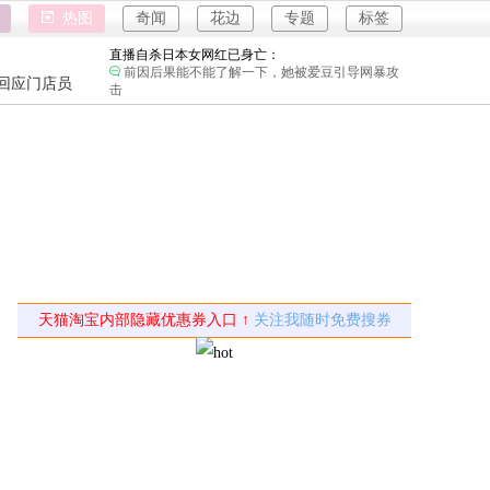
女子用漏洞0元买了3千台电器：
热图
奇闻
花边
专题
标签
下了几千单，平台才发现bug吗？
直播自杀日本女网红已身亡：
前因后果能不能了解一下，她被爱豆引导网暴攻
强奸案
回应门店员
击
重庆游客
海口80吨高危化学品瞒报：
社会需要较真的人监督。
强奸案
韩国宣布国家灾难状态：
重庆游客
地方太小动不动就国家灾难。
员工用代码17小时删光公司89TB数据：
是他太厉害了还是这家公司没有安全管理。
儿子举报身价上亿父亲说家已破碎：
民政局没有通网吗？为什么这么多假结婚证？
女子用漏洞0元买了3千台电器：
天猫淘宝内部隐藏优惠券入口 ↑
关注我随时免费搜券
下了几千单，平台才发现bug吗？
直播自杀日本女网红已身亡：
前因后果能不能了解一下，她被爱豆引导网暴攻
击
海口80吨高危化学品瞒报：
社会需要较真的人监督。
韩国宣布国家灾难状态：