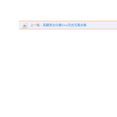
上一组：
高颜美女白微Sera无光无遮全集