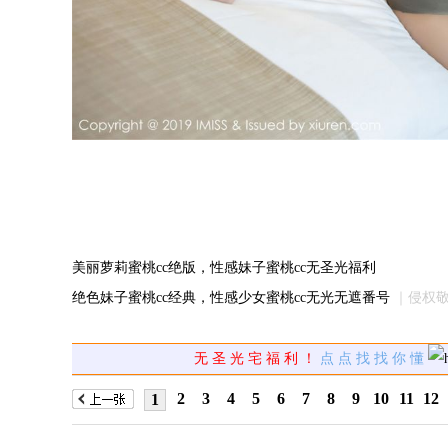
美丽萝莉蜜桃cc绝版，性感妹子蜜桃cc无圣光福利
绝色妹子蜜桃cc经典，性感少女蜜桃cc无光无遮番号
｜侵权
无 圣 光 宅 福 利 ！
点 点 找 找 你 懂
2
3
4
5
6
7
8
9
10
11
12
1