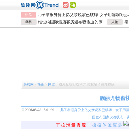
热瓜
儿子举报身价上亿父亲说家已破碎
女子用漏洞0元
直播自杀日本女网红已身亡
海口80吨高危
爆料
维也纳国际酒店客房遍布吸饱血的床
人物
泰
韩国宣布国家灾难状态
员工用代码17小
虱 酒店客房有虫员工反怪顾客不查
泰
儿子举报身价上亿父亲说家已破碎
数据
女子用漏洞0元
直播自杀日本女网红已身亡
海口80吨高危
韩国宣布国家灾难状态
员工用代码17小
数据
趋势网
>
热图
>
网红
图片版权归权利方 侵权敬请通知移除
靓丽尤物蜜桃
2026-05-28 15:01:39
儿子举报身价上亿父亲说家已破碎
女子用漏
国宣布国家灾难状态
下 拉 海 量 资 源 ！
搜 搜 体 验 更 多