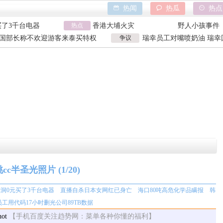
热闻
热瓜
热点
买了3千台电器
热点
香港大埔火灾
野人小孩事件
化学品瞒报
天水血铅异常事件
山西大同订婚
国部长称不欢迎游客来泰买特权
争议
瑞幸员工对嘴喷奶油 瑞幸
时删光公司89TB
特朗普泽连斯基吵架
吉林大爷救助
国部长争议发言
工被曝用奶油枪喂食
买了3千台电器
香港大埔火灾
野人小孩事件
化学品瞒报
天水血铅异常事件
山西大同订婚
时删光公司89TB
特朗普泽连斯基吵架
吉林大爷救助
cc半圣光照片
(1/20)
洞0元买了3千台电器
直播自杀日本女网红已身亡
海口80吨高危化学品瞒报
韩
员工用代码17小时删光公司89TB数据
【手机百度关注趋势网：菜单各种你懂的福利】