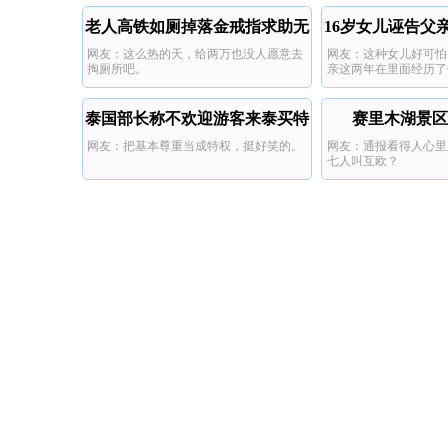
老人高铁如厕掉落金戒指求助无
16岁女儿诬告父
网友：这么热的天，给两万也没人愿意去
网友：这种女儿好可怕
果
太
掏厕所吧。
亲这两年在里面经历了
泰国部长称不欢迎游客来泰买特
赛里木湖景区
网友：把基本尊重当成特权，挺好笑的。
网友：通报看得人心里
权
七人叫互欧？