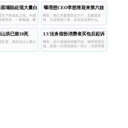
路面塌陷处现大量白
曝理想CEO李想将迎来第六娃
震天下的成名之地，中国
网友：他们夫妻愿意生六个，且家庭富
骨
经典范本。一座孤城，硬
裕，又没有第三者，其实也没有什么。
军。哎，一将功成万骨
山洪已致10死
LV法务假扮消费者买包后起诉
边扎营，真的太让人痛心
网友：估计是国内销量不好，国内假货泛
百货店
滥，想搞一次清洗镇住一些人，但是明显
这个方法不好，惹人反感。