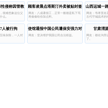
亲性侵称因管教
顾客凌晨点塔斯汀外卖被贴封签
山西运城一
，很难想象这位父
网友：八成暑假工，正常一般都是私下骂
网友：韦孝宽名
严
辱骂
什么。
再偷偷给你加点料。
古代守城战术的
生生拖住十万大
枯。
7人被行拘
使馆通报中国公民遭保安强力对
甘肃渭源
五味杂陈，一人对
网友：坚决维护我国公民合法权益。
网友：都在沟旁
待
了。